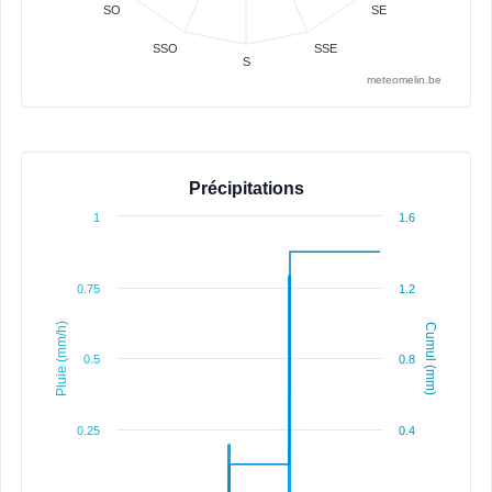
SO
SE
SSO
SSE
S
meteomelin.be
Précipitations
1
1.6
0.75
1.2
Pluie (mm/h)
Cumul (mm)
0.5
0.8
0.25
0.4