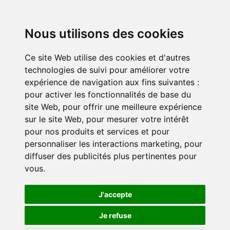
Nous utilisons des cookies
Ce site Web utilise des cookies et d'autres
technologies de suivi pour améliorer votre
expérience de navigation aux fins suivantes :
pour activer les fonctionnalités de base du
site Web
,
pour offrir une meilleure expérience
sur le site Web
,
pour mesurer votre intérêt
pour nos produits et services et pour
personnaliser les interactions marketing
,
pour
diffuser des publicités plus pertinentes pour
vous
.
J'accepte
Je refuse