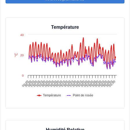
Température
40
°C
20
0
00:00
00:00
00:00
00:00
00:00
00:00
00:00
00:00
00:00
00:00
00:00
00:00
00:00
00:00
00:00
00:00
00:00
00:00
00:00
00:00
00:00
00:00
00:00
00:00
00:00
00:00
00:00
00:00
00:00
00:00
00:00
00:00
Température
Point de rosée
Humidité Relative