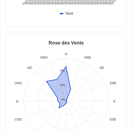
00:00
00:00
00:00
00:00
00:00
00:00
00:00
00:00
00:00
00:00
00:00
00:00
00:00
00:00
00:00
00:00
00:00
00:00
00:00
00:00
00:00
00:00
00:00
00:00
00:00
00:00
00:00
00:00
00:00
00:00
00:00
00:00
Vent
Rose des Vents
N
NNO
NNE
NO
NE
20%
ONO
ENE
10%
0%
O
E
OSO
ESE