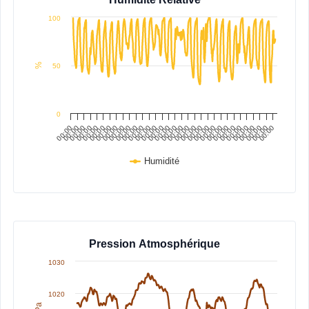
100
%
50
0
00:00
00:00
00:00
00:00
00:00
00:00
00:00
00:00
00:00
00:00
00:00
00:00
00:00
00:00
00:00
00:00
00:00
00:00
00:00
00:00
00:00
00:00
00:00
00:00
00:00
00:00
00:00
00:00
00:00
00:00
00:00
00:00
Humidité
Pression Atmosphérique
1030
1020