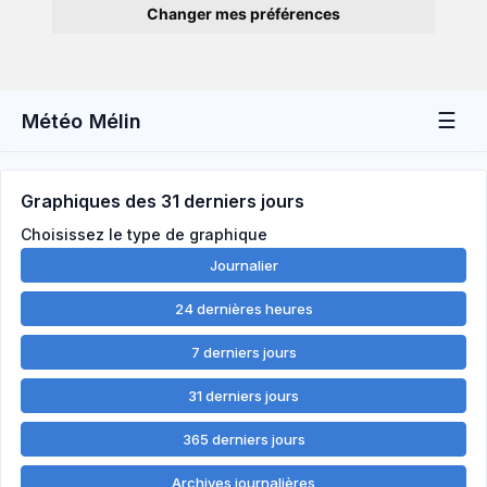
Changer mes préférences
☰
Météo Mélin
Graphiques des 31 derniers jours
Choisissez le type de graphique