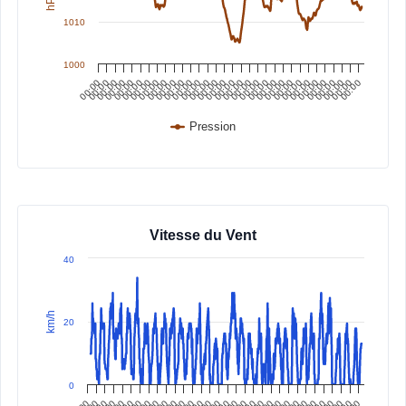
hPa
1010
1000
00:00
00:00
00:00
00:00
00:00
00:00
00:00
00:00
00:00
00:00
00:00
00:00
00:00
00:00
00:00
00:00
00:00
00:00
00:00
00:00
00:00
00:00
00:00
00:00
00:00
00:00
00:00
00:00
00:00
00:00
00:00
00:00
Pression
Vitesse du Vent
40
km/h
20
0