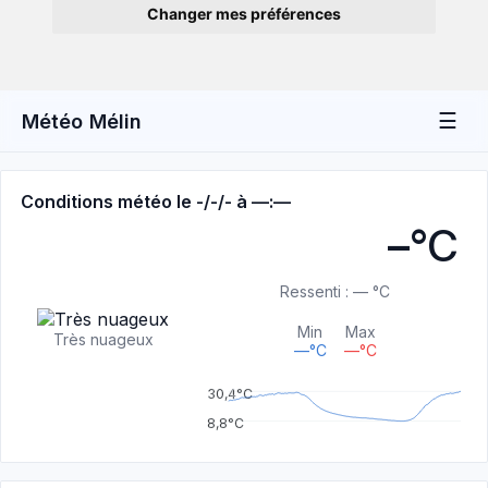
Changer mes préférences
☰
Météo Mélin
Conditions météo le
-/-/-
à
—:—
–
°C
Ressenti
:
— °C
Min
Max
Très nuageux
—°C
—°C
30,4°C
8,8°C