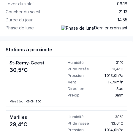
Lever du soleil
06:18
Coucher du soleil
21:13
Durée du jour
14:55
Phase de lune
Dernier croissant
Stations à proximité
St-Remy-Geest
Humidité
31%
Pt de rosée
11,4°C
30,5°C
Pression
1 013,0hPa
Vent
17.7km/h
Direction
Sud
Précip.
0mm
Mise à jour: 09-08 13:00
Marilles
Humidité
38%
Pt de rosée
13,6°C
29,4°C
Pression
1 014,0hPa