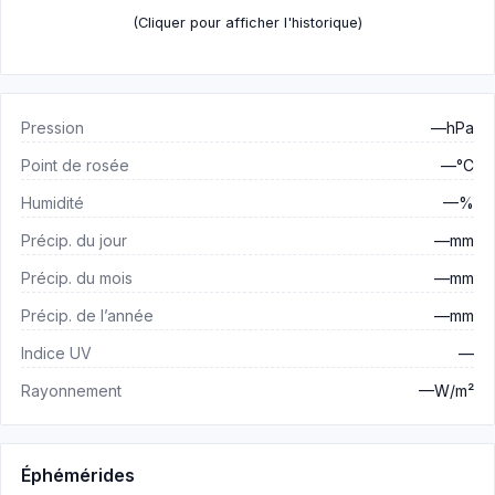
(Cliquer pour afficher l'historique)
Pression
—hPa
Point de rosée
—°C
Humidité
—%
Précip. du jour
—mm
Précip. du mois
—mm
Précip. de l’année
—mm
Indice UV
—
Rayonnement
—W/m²
Éphémérides