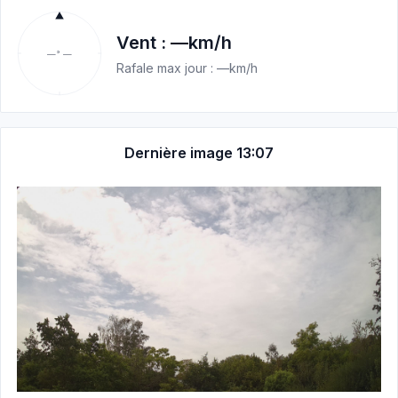
Vent :
—
km/h
—° —
Rafale max jour :
—
km/h
Dernière image 13:07